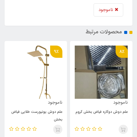
ناموجود
محصولات مرتبط
9٪
8٪
ناموجود
ناموجود
علم دوش دوکاره فیاض بخش کروم
علم دوش یونیورست طلایی فیاض
بخش