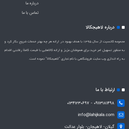
درباره ما
تماس با ما
درباره لاهیجکالا
مجموعه کانسپت از سال 1395 با هدف بهبود در ارائه هر چه بهتر خدمات شروع بکار کرد و
به منظور تسهیل امر خرید برای هموطنان عزیز و ارائه کالاهایی با قیمت کاملاَ رقابتی اقدام
به راه اندازی وب سایت فروشگاهی با نام تجاری "لاهیج­کالا" نموده است.
ارتباط با ما
09113181498 - 01341230697
info@lahijkala.com
گیلان- لاهیجان- بلوار عدالت