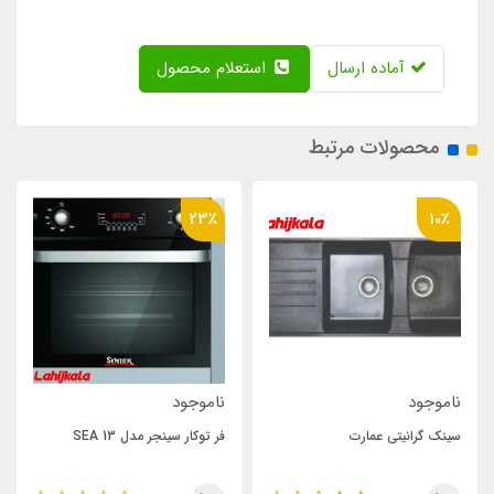
آماده ارسال
استعلام محصول
محصولات مرتبط
23٪
10٪
ناموجود
ناموجود
سینک گرانیتی عمارت
فر توکار سینجر مدل SEA 13