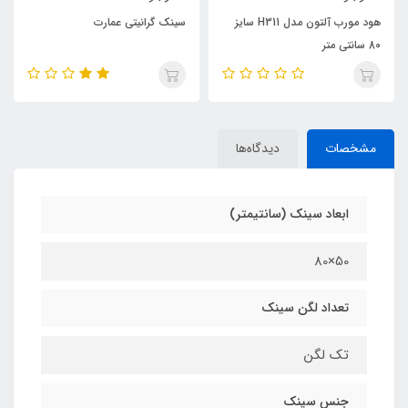
هود مورب آلتون مدل H311 سایز
سینک گرانیتی عمارت
80 سانتی متر
مشخصات
دیدگاه‌ها
ابعاد سینک (سانتیمتر)
50×80
تعداد لگن سینک
تک لگن
جنس سینک