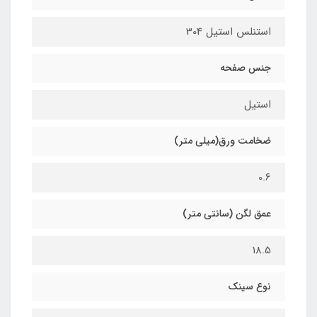
استنلس استیل 304
جنس صفحه
استیل
ضخامت ورق(میلی متر)
0.6
عمق لگن (سانتی متر)
18.5
نوع سینک