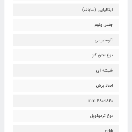
ایتالیایی (ساباف)
جنس ولوم
آلومنیومی
نوع اجاق گاز
شیشه اي
ابعاد برش
840×480 mm
نوع ترموکوپل
orkli