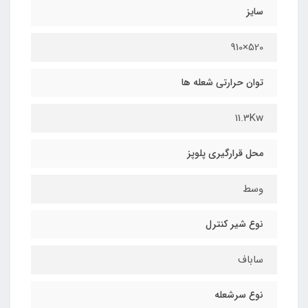
سایز
520×910
توان حرارتی شعله ها
11.3Kw
محل قرارگیري پلوپز
وسط
نوع شیر کنترل
ساباف
نوع سرشعله