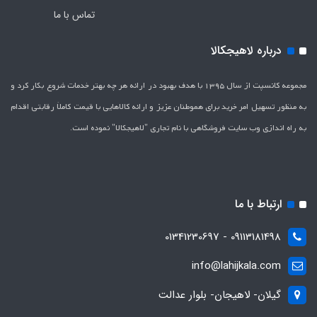
تماس با ما
درباره لاهیجکالا
مجموعه کانسپت از سال 1395 با هدف بهبود در ارائه هر چه بهتر خدمات شروع بکار کرد و
به منظور تسهیل امر خرید برای هموطنان عزیز و ارائه کالاهایی با قیمت کاملاَ رقابتی اقدام
به راه اندازی وب سایت فروشگاهی با نام تجاری "لاهیج­کالا" نموده است.
ارتباط با ما
09113181498 - 01341230697
info@lahijkala.com
گیلان- لاهیجان- بلوار عدالت