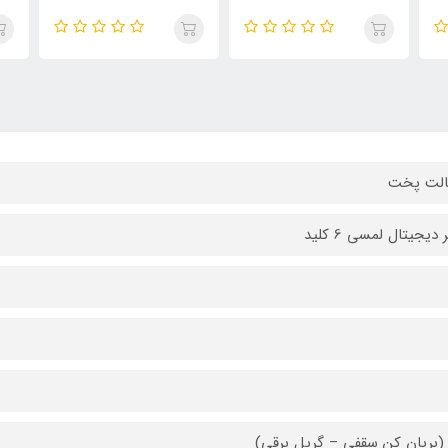
 دیجیتال لمسی 6 کلید
 (بریان کن سقفی – گریل برقی)