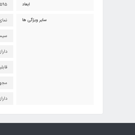
ابعاد
595*595*545 (عرض *ارتفاع*عمق به میلیمت
سایر ویژگی ها
نمای
سیست
دارا
قابل
مجهز
دارا