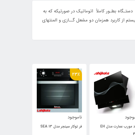
تـگاه بطـور کاملاً اتوماتیک در صورتیکه که به
تم از کاربرد همزمان دو مشعل گــازی و المنتهای
23٪
23٪
وجود
ناموجود
ناموجود
هود مورب عمارت مدل EH
فر توکار سینجر مدل SEA 13
فر توکار برقی گا
3
اسمارت SMA 24