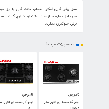
مدل برقی گازی امکان انتخاب حالت گاز و یا برق ت
هـر دلیل دمای فر از حـد استاندارد خـارج گـردد س
برقی جلوگیری میگردد
محصولات مرتبط
ناموجود
ناموجود
هود مورب آلتون مدل H304
اجاق گاز صفحه ای آلتون مدل
اجاق گاز صفحه ای آلتون مد
G514
GS508