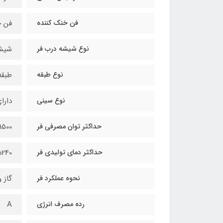
فن خنک کننده
فن خن
نوع شیشه درب فر
شیشه درب
نوع طبقه
طبقه
نوع سینی
دارای 
حداکثر توان مصرفی فر
1500وات ( کم مصرف 
حداکثر دمای تولیدی فر
240درجه سانتی گراد
نحوه عملکرد فر
گاز 
رده مصرف انرژی
A