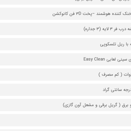
ک کننده هوشمند –پخت 3D فن کانوکشن
 فر 3 لایه (3 جداره)
 با ریل تلسکوپی
سینی لعابی Easy Clean
)
و برق ( گریل برقی و مشعل آون گازی)