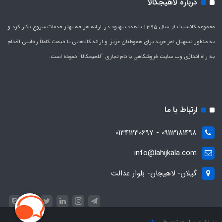
درباره لاهیجکالا
مجموعه کانسپت از سال 1395 با هدف بهبود در ارائه هر چه بهتر خدمات شروع بکار کرد و
به منظور تسهیل امر خرید برای هموطنان عزیز و ارائه کالاهایی با قیمت کاملاَ رقابتی اقدام
به راه اندازی وب سایت فروشگاهی با نام تجاری "لاهیج­کالا" نموده است.
ارتباط با ما
09113181498 - 01341230697
info@lahijkala.com
گیلان- لاهیجان- بلوار عدالت