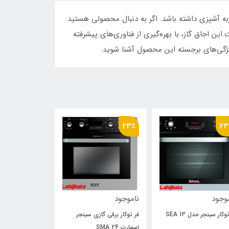
ربه آشپزی داشته باشد. اگر به دنبال محصولی هستید
جاق گاز توکار IS۵۲۵ از برند آلتون انتخابی ایده‌آل است.این اجاق گاز، با بهره‌گیری از فناوری‌های پیشرفته
 ویژگی‌های برجسته این محصول آشنا شوید.
23٪
23
وجود
ناموجود
ناموجود
وکار سینجر مدل SEA 13
فر توکار برقی گازی سینجر
فر توکار سینجر مدل 9
اسمارت SMA 24