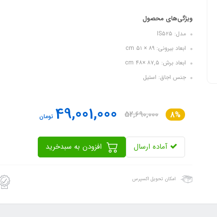
ویژگی‌های محصول
مدل: IS۵۲۵
ابعاد بیرونی: ۸۹ × ۵۱ cm
ابعاد برش: ۸۷,۵ ×۴۸ cm
جنس اجاق: استیل
49,001,000
52,690,000
8%
تومان
آماده ارسال
افزودن به سبدخرید
امکان تحویل اکسپرس