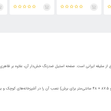
 و درک عمیق از سلیقه ایرانی است. صفحه استیل ضدزنگ خش‌دار آن، علاوه بر ظاهر
ابعاد استاندارد آن (۸۹ × ۵۱ سانتی‌متر برای بیرونی و ۸۷.۵ × ۴۸ سانتی‌متر برای برش) نصب آن را