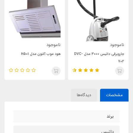
ناموجود
ناموجود
جاروبرقی داتیس 3000 مدل DVC-
هود موب آلتون مدل H501
702
مشخصات
دیدگاه‌ها
برند
داتیس