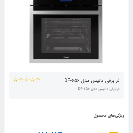
فر برقی داتیس مدل DF-656
فر برقی داتیس مدل DF-656
ویژگی‌های محصول