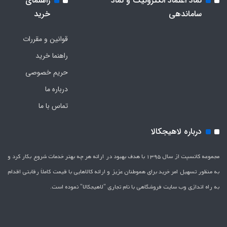
نماد اعتماد الکترونیک و نماد
راهنمای
ساماندهی
خرید
قوانین و مقررات
راهنما خرید
حریم خصوصی
درباره ما
تماس با ما
درباره لاهیجکالا
مجموعه کانسپت از سال 1395 با هدف بهبود در ارائه هر چه بهتر خدمات شروع بکار کرد و
به منظور تسهیل امر خرید برای هموطنان عزیز و ارائه کالاهایی با قیمت کاملاَ رقابتی اقدام
به راه اندازی وب سایت فروشگاهی با نام تجاری "لاهیج­کالا" نموده است.