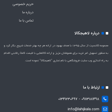
حریم خصوصی
درباره ما
تماس با ما
درباره لاهیجکالا
مجموعه کانسپت از سال 1395 با هدف بهبود در ارائه هر چه بهتر خدمات شروع بکار کرد و
به منظور تسهیل امر خرید برای هموطنان عزیز و ارائه کالاهایی با قیمت کاملاَ رقابتی اقدام
به راه اندازی وب سایت فروشگاهی با نام تجاری "لاهیج­کالا" نموده است.
ارتباط با ما
09113181498 - 01341230697
info@lahijkala.com