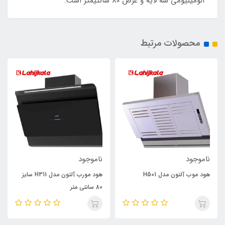
آلومینیومی سه لایه و عرض 80 سانتیمتر است.
محصولات مرتبط
ناموجود
ناموجود
هود موب آلتون مدل H501
هود مورب آلتون مدل H311 سایز
80 سانتی متر