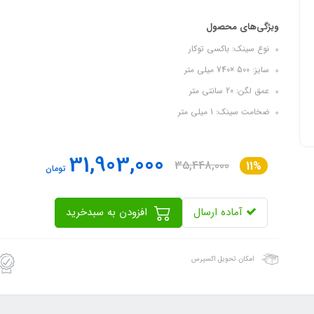
ویژگی‌های محصول
نوع سینک: باکسی توکار
سایز: 500 ×740 میلی متر
عمق لگن: 20 سانتی متر
ضخامت سینک: 1 میلی متر
31,903,000
35,448,000
11%
تومان
آماده ارسال
افزودن به سبدخرید
امکان تحویل اکسپرس