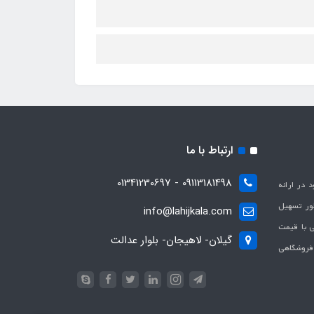
ارتباط با ما
09113181498 - 01341230697
با هدف بهبود در ارائه
ظور تسهیل
info@lahijkala.com
یی با قیمت
گیلان- لاهیجان- بلوار عدالت
 فروشگاهی