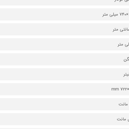
گن
مانت
 مانت