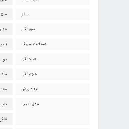
سایز
500 ×740 میلی متر
عمق لگن
20 سانتی متر
ضخامت سینک
1 میلی متر
تعداد لگن
دو ل
حجم لگن
45 لیتر
ابعاد برش
480×722 mm
مدل نصب
تاپ 
فلش