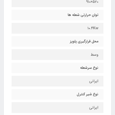
520×910
توان حرارتی شعله ها
١٠.٤Kw
محل قرارگیري پلوپز
وسط
نوع سرشعله
ايراني
نوع شیر کنترل
ایرانی