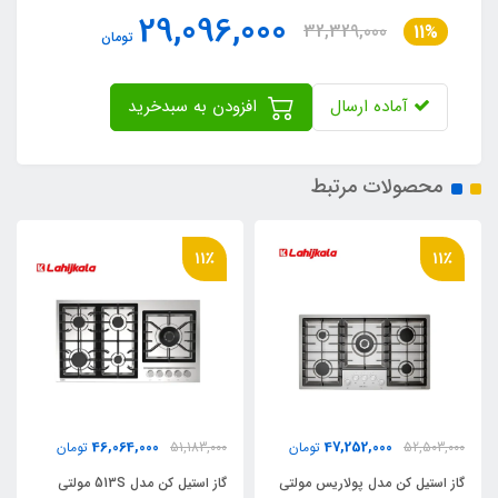
29,096,000
32,329,000
11%
تومان
آماده ارسال
افزودن به سبدخرید
محصولات مرتبط
11٪
11٪
46,064,000
47,252,000
52,503,000
تومان
51,183,000
تومان
گاز استیل کن مدل پولاریس مولتی
گاز استیل کن مدل 513S مولتی