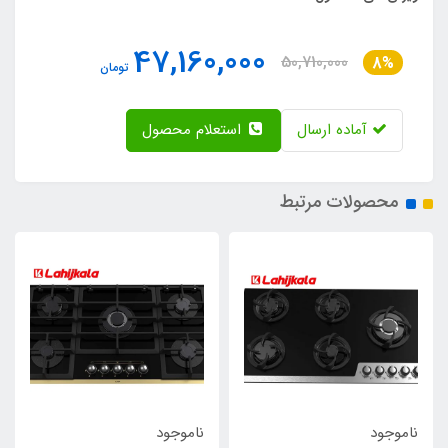
47,160,000
50,710,000
8%
تومان
آماده ارسال
استعلام محصول
محصولات مرتبط
ناموجود
ناموجود