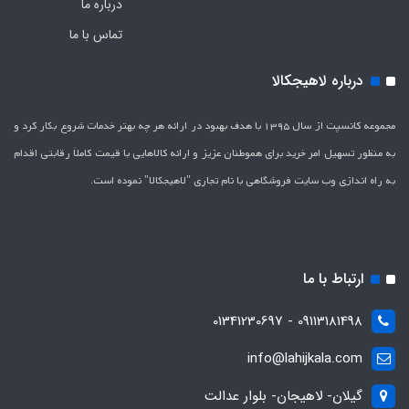
درباره ما
تماس با ما
درباره لاهیجکالا
مجموعه کانسپت از سال 1395 با هدف بهبود در ارائه هر چه بهتر خدمات شروع بکار کرد و
به منظور تسهیل امر خرید برای هموطنان عزیز و ارائه کالاهایی با قیمت کاملاَ رقابتی اقدام
به راه اندازی وب سایت فروشگاهی با نام تجاری "لاهیج­کالا" نموده است.
ارتباط با ما
09113181498 - 01341230697
info@lahijkala.com
گیلان- لاهیجان- بلوار عدالت