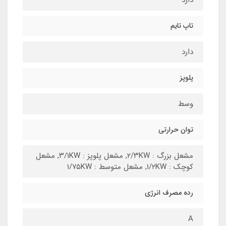
تاپ تایم
دارد
پلوپز
وسط
توان حرارتی
مشعل بزرگ : ۲/۳KW, مشعل پلوپز : ۳/۱KW, مشعل
کوچک : ۱/۲KW, مشعل متوسط : ۱/۷۵KW
رده مصرف انرژی
A