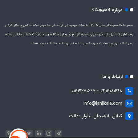
درباره لاهیجکالا
مجموعه کانسپت از سال 1395 با هدف بهبود در ارائه هر چه بهتر خدمات شروع بکار کرد و
به منظور تسهیل امر خرید برای هموطنان عزیز و ارائه کالاهایی با قیمت کاملاَ رقابتی اقدام
به راه اندازی وب سایت فروشگاهی با نام تجاری "لاهیج­کالا" نموده است.
ارتباط با ما
09113181498 - 01341230697
info@lahijkala.com
گیلان- لاهیجان- بلوار عدالت