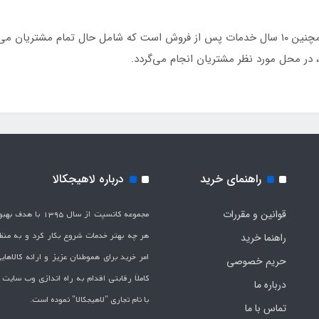
گاز توکار G۵۲۲ آلتون دارای ۲۴ ماه ضمانت‌نامه و همچنین ۱۰ سال خدمات پس از فروش است که ش
، در محل مورد نظر مشتریان انجام می‌گردد.
راهنمای خرید
درباره لاهیجکالا
قوانین و مقررات
مجموعه کانسپت از سال 1395 
هر چه بهتر خدمات شروع بکار کرد و به من
راهنما خرید
امر خرید برای هموطنان عزیز و ارائه کالاها
حریم خصوصی
کاملاَ رقابتی اقدام به راه اندازی وب سایت
درباره ما
با نام تجاری "لاهیج­کالا" نموده است.
تماس با ما