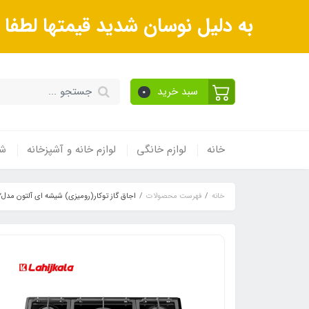
به دلیل نوسان شدید قیمتها لطف
سبد خرید
0
خانه
لوازم خانگی
لوازم خانه و آشپزخانه
شی
خانه
فهرست محصولات
اجاق گاز توکار(رومیزی) شیشه ای آلتون مدلG-522