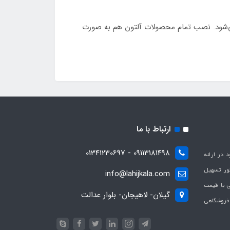
امل حال تمام مشتریان می‌شود. نصب تمام محصولات آلتون هم به صورت
ارتباط با ما
09113181498 - 01341230697
با هدف بهبود در ارائه
ظور تسهیل
info@lahijkala.com
یی با قیمت
گیلان- لاهیجان- بلوار عدالت
 فروشگاهی