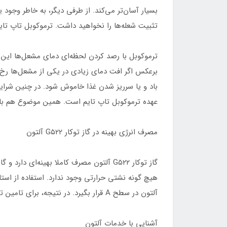
بسیار آسان‌تر می‌کند. از طرفی دیگر، به خاطر وجود
تثبیت شعله‌ها را نخواهید داشت. ترموکوبل تاپ تا
ترموکوبل با رصد کردن لحظه‌ای دمای مشعل‌ها این ک
برعکس اگر افت دمای زیادی در یکی از مشعل‌ها رخ 
باد و یا سرریز شدن غذا خاموش شود. در چنین شرای
عهده ترموکوبل تاپ تایم است. همین موضوع هم باعث شده تا سطح ایمن
مصرف انرژی بهینه در گاز توکار G۵۲۲ آلتون
گاز توکار G۵۲۲ آلتون مصرف کاملا بهینه
آلتون در سطح A قرار بگیرد. در نتیجه، برای تامین توان مصرفی بالای مشعل‌ها، نیازی به استفاده بیش از حد گاز شهری وجود ندارد.
آشنایی با خدمات آلتون