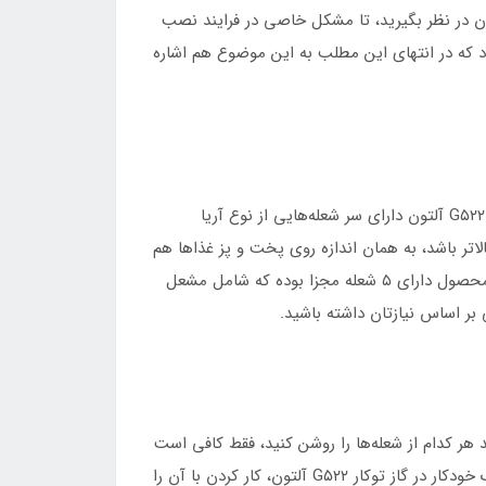
تان در نظر بگیرید، تا مشکل خاصی در فرایند نصب
اسان مجموعه آلتون انجام می‌گردد که در انتهای این مطلب به این موضوع هم اشاره
گاز توکار G۵۲۲ آلتون دارای مشعل‌هایی با توان حرارتی بالا است. قبل از هر چیزی باید به این موضوع اشاره کنیم که گاز توکار G۵۲۲ آلتون دارای سر شعله‌هایی از نوع آریا
اتر باشد، به همان اندازه روی پخت و پز غذاها هم
تاثیرات عالی خواهد گذاشت. همین موضوع باعث شده تا بهترین مشعل‌ها برای گاز توکار G۵۲۲ آلتون در نظر گرفته شود. این محصول دارای ۵ شعله مجزا بوده که شامل مشعل
ر اساس نیازتان داشته باشید.
 هر کدام از شعله‌ها را روشن کنید، فقط کافی است
ولوم هر کدام را به آرامی فشار دهید. سپس متوجه خواهید شد که همان شعله جرقه زده و سپس روشن خواهد شد. وجود فندک خودکار در گاز توکار G۵۲۲ آلتون، کار کردن با آن را