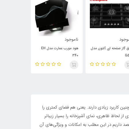
وجود
ناموجود
ناموجود
ق گاز صفحه ای آلتون مدل
هود مورب عمارت مدل EH
فر توکار سینجر مدل 13
340
G5
مچنین کاربرد زیادی دارند. یعنی هم فضای کمتری را
 از لحاظ ظاهری، نمای آشپزخانه را بسیار زیباتر
ستفاده کرد. گاز توکار G۵۲۲ آلتون یکی از مواردی است که قصد داریم در این مطلب به امکانات و ویژگی‌های آن