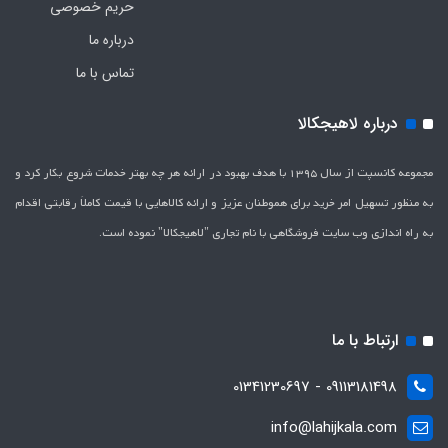
حریم خصوصی
درباره ما
تماس با ما
درباره لاهیجکالا
مجموعه کانسپت از سال 1395 با هدف بهبود در ارائه هر چه بهتر خدمات شروع بکار کرد و
به منظور تسهیل امر خرید برای هموطنان عزیز و ارائه کالاهایی با قیمت کاملاَ رقابتی اقدام
به راه اندازی وب سایت فروشگاهی با نام تجاری "لاهیج­کالا" نموده است.
ارتباط با ما
09113181498 - 01341230697
info@lahijkala.com