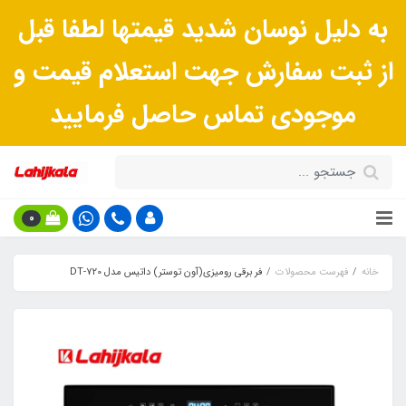
به دلیل نوسان شدید قیمتها لطفا قبل
از ثبت سفارش جهت استعلام قیمت و
موجودی تماس حاصل فرمایید
0
خانه
فهرست محصولات
فر برقی رومیزی(آون توستر) داتیس مدل DT-720