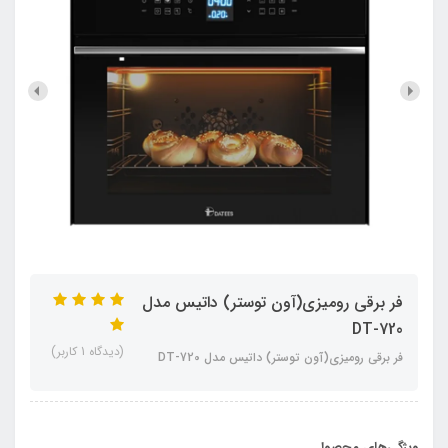
فر برقی رومیزی(آون توستر) داتیس مدل
DT-720
(دیدگاه 1 کاربر)
فر برقی رومیزی(آون توستر) داتیس مدل DT-720
ویژگی‌های محصول