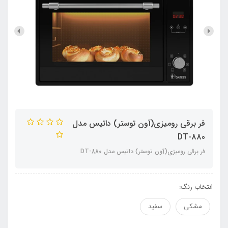
فر برقی رومیزی(آون توستر) داتیس مدل
DT-880
فر برقی رومیزی(آون توستر) داتیس مدل DT-880
انتخاب رنگ:
مشکی
سفید