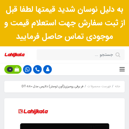
به دلیل نوسان شدید قیمتها لطفا قبل
از ثبت سفارش جهت استعلام قیمت و
موجودی تماس حاصل فرمایید
0
خانه
فهرست محصولات
فر برقی رومیزی(آون توستر) داتیس مدل DT-880