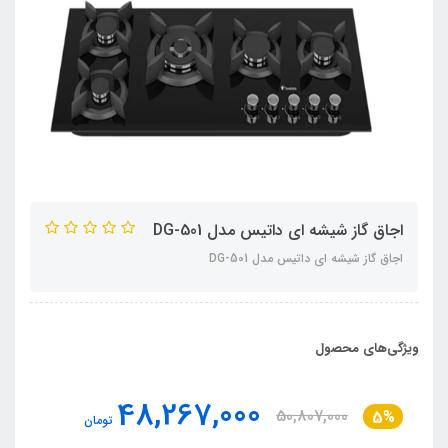
اجاق گاز شیشه ای داتیس مدل DG-501
اجاق گاز شیشه ای داتیس مدل DG-501
ویژگی‌های محصول
48,267,000
50,807,000
5%
تومان