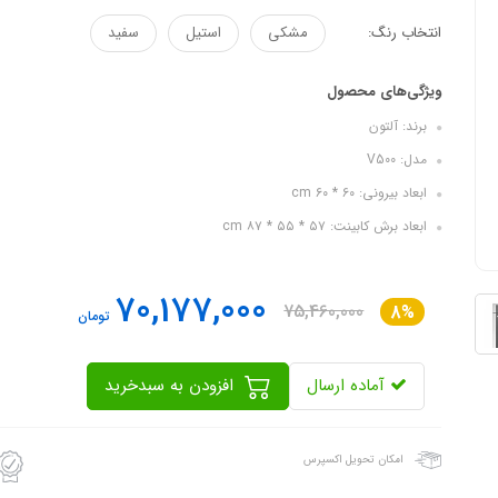
انتخاب رنگ:
مشکی
استیل
سفید
ویژگی‌های محصول
برند: آلتون
مدل: V500
ابعاد بیرونی: ۶۰ * ۶۰ cm
ابعاد برش کابینت: ۵۷ * ۵۵ * ۸۷ cm
70,177,000
75,460,000
8%
تومان
آماده ارسال
افزودن به سبدخرید
امکان تحویل اکسپرس