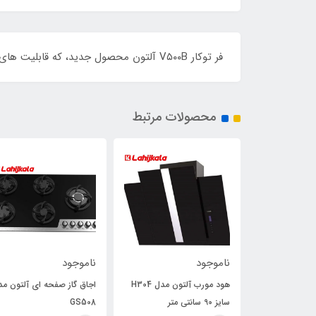
فر توکار V۵۰۰B آلتون محصول جدید، که قابلیت های زیادی از جمله بخارپز به آن اضافه شده است.
محصولات مرتبط
ناموجود
ناموجود
هود مورب آلتون مدل H311
هود مورب آلتون مدل H304
اجاق گاز صفحه ای آلتون مد
سایز 90 سانتی متر
GS508