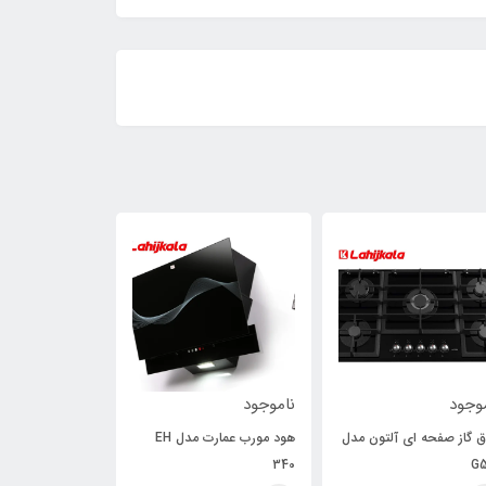
23٪
وجود
ناموجود
ناموجود
ق گاز صفحه ای آلتون مدل
هود مورب عمارت مدل EH
فر توکار سینجر مدل 13
340
G5