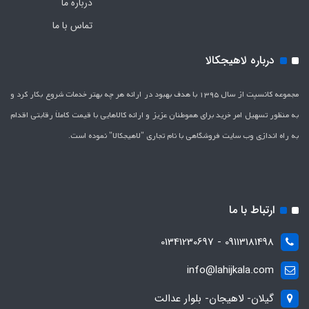
درباره ما
تماس با ما
درباره لاهیجکالا
مجموعه کانسپت از سال 1395 با هدف بهبود در ارائه هر چه بهتر خدمات شروع بکار کرد و
به منظور تسهیل امر خرید برای هموطنان عزیز و ارائه کالاهایی با قیمت کاملاَ رقابتی اقدام
به راه اندازی وب سایت فروشگاهی با نام تجاری "لاهیج­کالا" نموده است.
ارتباط با ما
09113181498 - 01341230697
info@lahijkala.com
گیلان- لاهیجان- بلوار عدالت