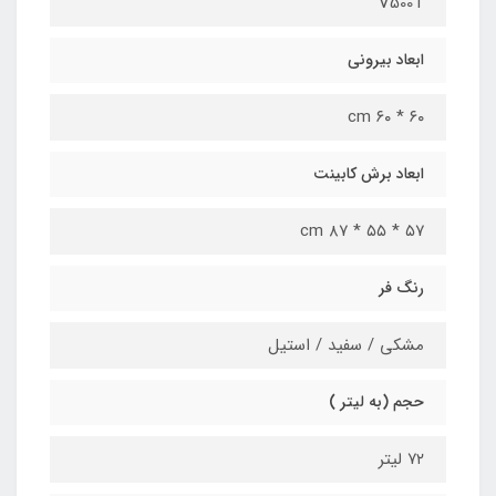
V500T
ابعاد بیرونی
۶۰ * ۶۰ cm
ابعاد برش کابینت
۵۷ * ۵۵ * ۸۷ cm
رنگ فر
مشکی / سفید / استیل
حجم (به لیتر )
۷۲ لیتر