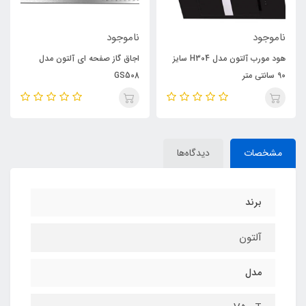
ناموجود
ناموجود
هود مورب آلتون مدل H304 سایز
اجاق گاز صفحه ای آلتون مدل
90 سانتی متر
GS508
مشخصات
دیدگاه‌ها
برند
آلتون
مدل