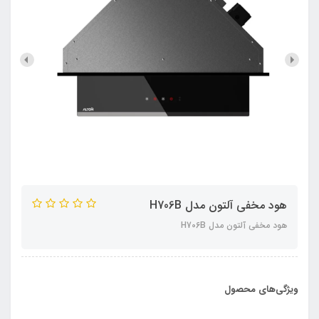
هود مخفی آلتون مدل H706B
هود مخفی آلتون مدل H706B
ویژگی‌های محصول