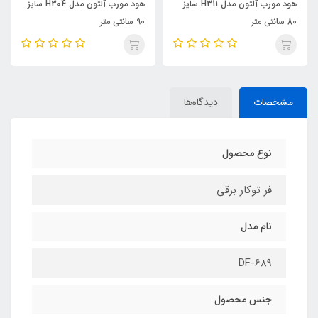
هود مورب آلتون مدل H311 سایز
هود مورب آلتون مدل H304 سایز
80 سانتی متر
90 سانتی متر
مشخصات
دیدگاه‌ها
نوع محصول
فر توکار برقی
نام مدل
DF-689
جنس محصول