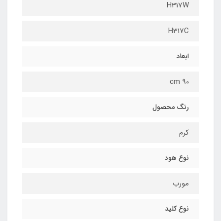
H317W
H317C
ابعاد
90 cm
رنگ محصول
کرم
نوع هود
مورب
نوع کلید