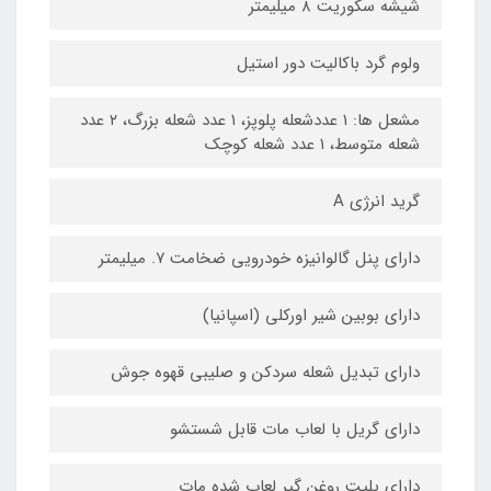
شیشه سکوریت ۸ میلیمتر
ولوم گرد باکالیت دور استیل
مشعل ها: ۱ عددشعله پلوپز، ۱ عدد شعله بزرگ، ۲ عدد
شعله متوسط، ۱ عدد شعله کوچک
گرید انرژی A
دارای پنل گالوانیزه خودرویی ضخامت ۷. میلیمتر
دارای بوبین شیر اورکلی (اسپانیا)
دارای تبدیل شعله سردکن و صلیبی قهوه جوش
دارای گریل با لعاب مات قابل شستشو
دارای پلیت روغن گیر لعاب شده مات