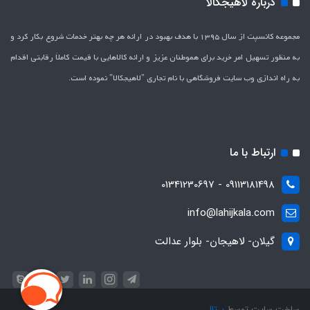
درباره لاهیجکالا
مجموعه کانسپت از سال 1395 با هدف بهبود در ارائه هر چه بهتر خدمات شروع بکار کرد و
به منظور تسهیل امر خرید برای هموطنان عزیز و ارائه کالاهایی با قیمت کاملاَ رقابتی اقدام
به راه اندازی وب سایت فروشگاهی با نام تجاری "لاهیج­کالا" نموده است.
ارتباط با ما
09113181498 - 01341230697
info@lahijkala.com
گیلان- لاهیجان- بلوار عدالت
ساخت سایت توسط
پرتال