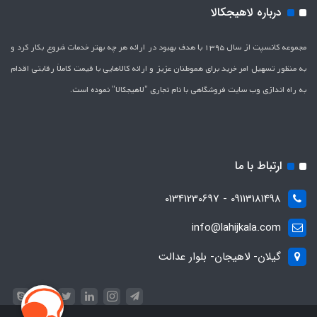
درباره لاهیجکالا
مجموعه کانسپت از سال 1395 با هدف بهبود در ارائه هر چه بهتر خدمات شروع بکار کرد و
به منظور تسهیل امر خرید برای هموطنان عزیز و ارائه کالاهایی با قیمت کاملاَ رقابتی اقدام
به راه اندازی وب سایت فروشگاهی با نام تجاری "لاهیج­کالا" نموده است.
ارتباط با ما
09113181498 - 01341230697
info@lahijkala.com
گیلان- لاهیجان- بلوار عدالت