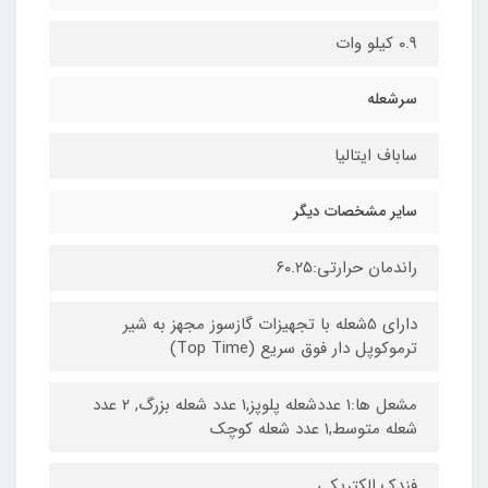
۰.۹ کیلو وات
سرشعله
ساباف ایتالیا
سایر مشخصات دیگر
راندمان حرارتی:۶۰.۲۵
دارای 5شعله با تجهیزات گازسوز مجهز به شیر
ترموکوپل دار فوق سریع (Top Time)
مشعل ها:۱ عددشعله پلوپز,۱ عدد شعله بزرگ, ۲ عدد
شعله متوسط,۱ عدد شعله کوچک
فندک الکتریکی