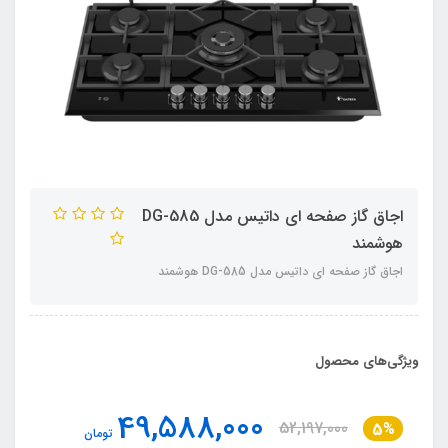
اجاق گاز صفحه ای داتیس مدل DG-585
هوشمند
اجاق گاز صفحه ای داتیس مدل DG-585 هوشمند
ویژگی‌های محصول
49,588,000
52,197,000
5%
تومان