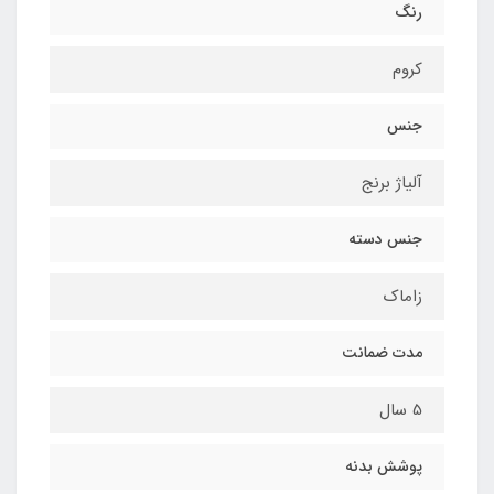
رنگ
کروم
جنس
آلیاژ برنج
جنس دسته
زاماک
مدت ضمانت
5 سال
پوشش بدنه