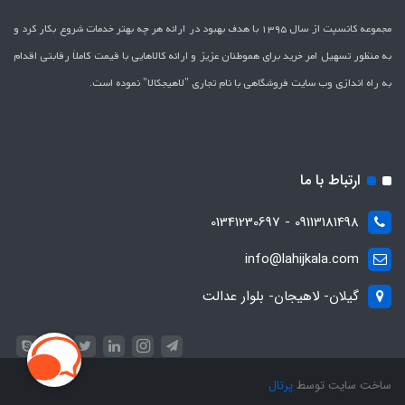
مجموعه کانسپت از سال 1395 با هدف بهبود در ارائه هر چه بهتر خدمات شروع بکار کرد و
به منظور تسهیل امر خرید برای هموطنان عزیز و ارائه کالاهایی با قیمت کاملاَ رقابتی اقدام
به راه اندازی وب سایت فروشگاهی با نام تجاری "لاهیج­کالا" نموده است.
ارتباط با ما
09113181498 - 01341230697
info@lahijkala.com
گیلان- لاهیجان- بلوار عدالت
ساخت سایت توسط
پرتال