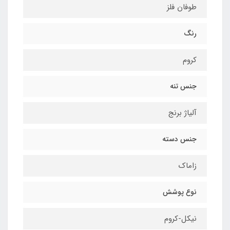
طوفان فلز
رنگ
کروم
جنس تنه
آلیاژ برنج
جنس دسته
زاماک
نوع پوشش
نیکل-کروم