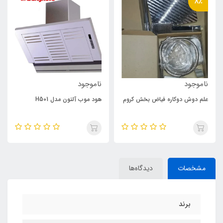
8٪
ناموجود
ناموجود
علم دوش دوکاره فیاض بخش کروم
هود موب آلتون مدل H501
مشخصات
دیدگاه‌ها
برند