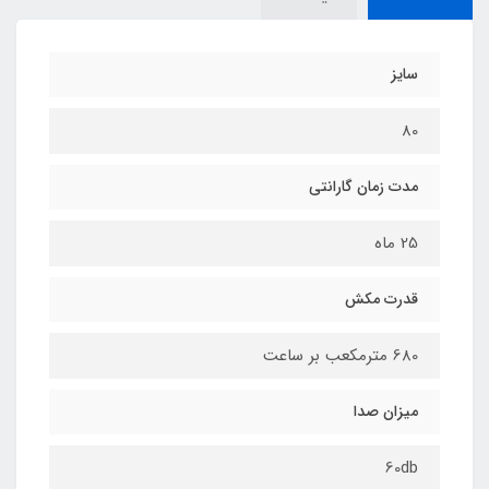
سایز
80
مدت زمان گارانتی
25 ماه
قدرت مکش
680 مترمکعب بر ساعت
میزان صدا
60db