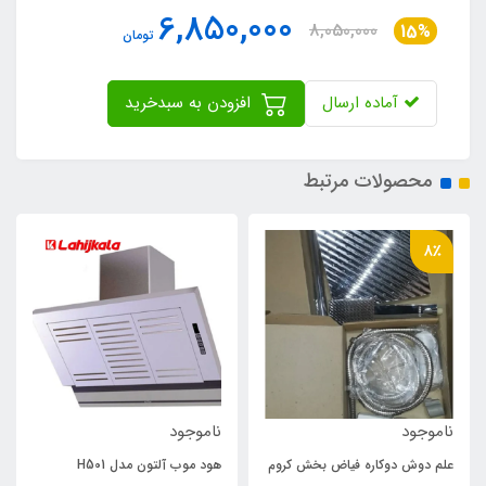
6,850,000
8,050,000
15%
تومان
آماده ارسال
افزودن به سبدخرید
محصولات مرتبط
8٪
ناموجود
ناموجود
علم دوش دوکاره فیاض بخش کروم
هود موب آلتون مدل H501