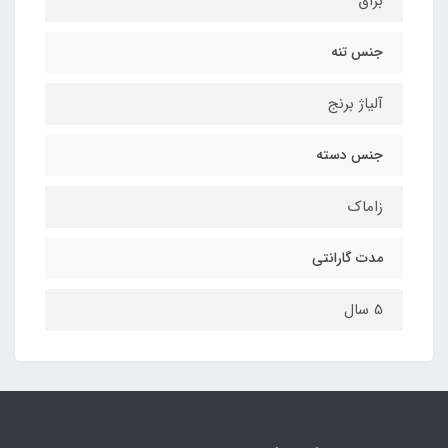
براق
جنس تنه
آلیاژ برنج
جنس دسته
زاماک
مدت گارانتی
5 سال