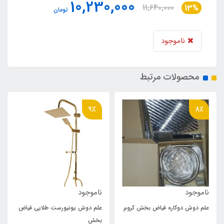
10,230,000
11,640,000
13%
تومان
ناموجود
محصولات مرتبط
9٪
8٪
ناموجود
ناموجود
علم دوش دوکاره فیاض بخش کروم
علم دوش یونیورست طلایی فیاض
بخش