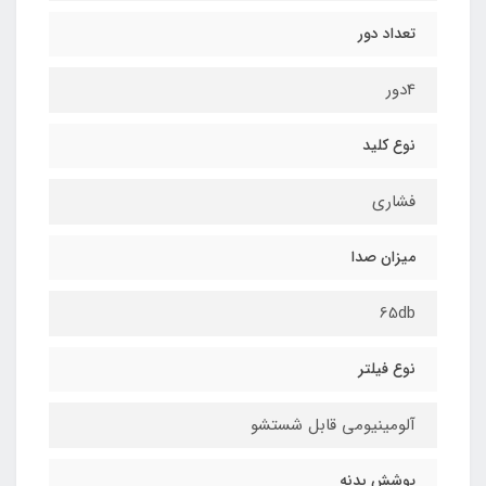
تعداد دور
4دور
نوع کلید
فشاری
میزان صدا
65db
نوع فیلتر
آلومینیومی قابل شستشو
پوشش بدنه