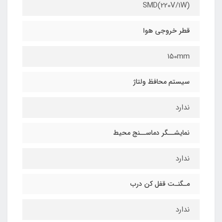
(SMD(220V/1W
قطر خروجی هوا
150mm
سیستم محافظ ولتاژ
ندارد
نمایشــگر دماســنج محیط
ندارد
مـگنـت قفل کن درب
ندارد