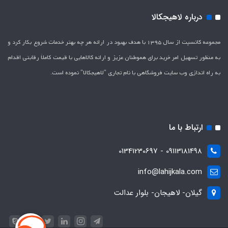
درباره لاهیجکالا
مجموعه کانسپت از سال 1395 با هدف بهبود در ارائه هر چه بهتر خدمات شروع بکار کرد و
به منظور تسهیل امر خرید برای هموطنان عزیز و ارائه کالاهایی با قیمت کاملاَ رقابتی اقدام
به راه اندازی وب سایت فروشگاهی با نام تجاری "لاهیج­کالا" نموده است.
ارتباط با ما
09113181498 - 01341230697
info@lahijkala.com
گیلان- لاهیجان- بلوار عدالت