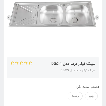
سينک توکار درسا مدل DS521
سينک توکار درسا مدل DS521
انتخاب سمت لگن:
چپ
راست