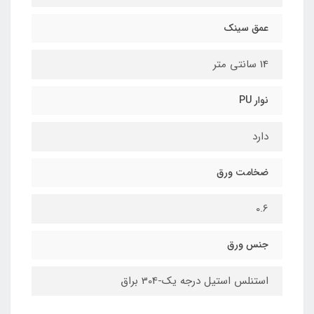
عمق سینک
14 سانتی متر
نوار PU
دارد
ضخامت ورق
0.6
جنس ورق
استنلس استیل درجه یک-304 براق