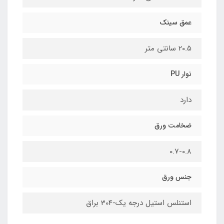
عمق سینک
20.5 سانتی متر
نوار PU
دارد
ضخامت ورق
0.7-0.8
جنس ورق
استنلس استیل درجه یک-304 براق