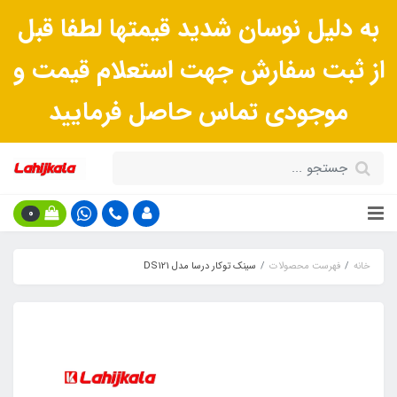
به دلیل نوسان شدید قیمتها لطفا قبل
از ثبت سفارش جهت استعلام قیمت و
موجودی تماس حاصل فرمایید
0
خانه
فهرست محصولات
سينک توکار درسا مدل DS121