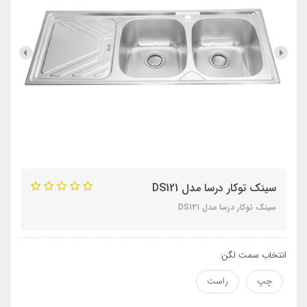
سينک توکار درسا مدل DS121
سينک توکار درسا مدل DS121
انتخاب سمت لگن:
چپ
راست