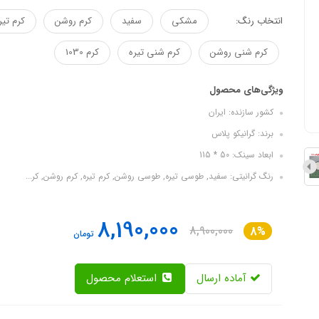
انتخاب رنگ:
مشکی
سفید
کرم روشن
کرم تیر
کرم شنی روشن
کرم شنی تیره
کرم 1030
ویژگی‌های محصول
کشور سازنده: ایران
برند: گرانیکو پلاس
ابعاد سینک: 50 * 115
رنگ گرانیتی: سفید, طوسی تیره, طوسی روشن, کرم تیره, کرم روشن, کر...
8,190,000
8,900,000
8%
تومان
آماده ارسال
استعلام محصول