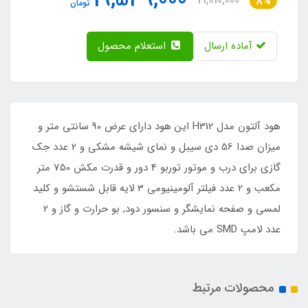
19,539,000
21,010,000
8%
تومان
آماده ارسال
استعلام محصول
هود آلتون مدل H312 این هود دارای عرض 90 سانتی متر و
میزان صدا 56 دی سیبل و نمای شیشه مشکی و 2 عدد جک
گازی برای درب و موتور توربو 4 دور و قدرت مکش 750 متر
مکعب و 2 عدد فیلتر آلومینیومی 3 لایه قابل شستشو و کلید
لمسی و صفحه نمایشگر و سنسور دود, بو حرارت و گاز و 2
عدد لامپ SMD می باشد.
محصولات مرتبط