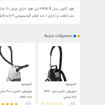
متر مکعب و دارای 1 عدد فیلتر آلومینیومی 3 لایه قابل شستشو و کلید لمسی و سنسور دود, بو, حرارت و گاز و 2 عدد لامپ SMD می باشد.
محصولات مرتبط
ناموجود
ناموجود
جاروبرقی داتیس مدل DVC-
جاروبرقی داتیس مدل DVC-
جاروبرقی داتیس 3000 مدل
702 مشکی
DVC-702