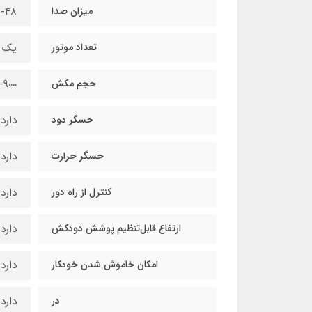
میزان صدا
58-48 د
تعداد موتور
یک 
حجم مکش
700-900 مترمکعب 
حسگر دود
دارد
حسگر حرارت
دارد
کنترل از راه دور
دارد
ارتفاع قابل‌تنظیم پوشش دودکش
دارد
امکان خاموش شدن خودکار
دارد
در
دارد