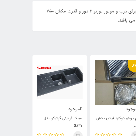
هود آلتون مدل H315 B این هود دارای عرض 90 سانتی متر و 56 دی سیبل و نمای شیشه سکوریت مشکی و 2 عدد جک گازی برای درب و موتور توربو 4 دور و قدرت مکش 750
8
وجود
ناموجود
ناموجود
 دوش دوکاره فیاض بخش
سینک گرانیتی گرانیکو مدل
سینک گرانیتی گرا
م
G830
G820