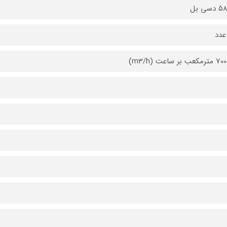
سی بل
عدد
بر ساعت (m3/h)