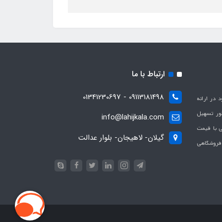
ارتباط با ما
09113181498 - 01341230697
با هدف بهبود در ارائه
ظور تسهیل
info@lahijkala.com
یی با قیمت
گیلان- لاهیجان- بلوار عدالت
 فروشگاهی