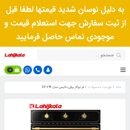
به دلیل نوسان شدید قیمتها لطفا قبل
از ثبت سفارش جهت استعلام قیمت و
موجودی تماس حاصل فرمایید
0
خانه
فهرست محصولات
فر توکار برقی داتیس مدل DF-694