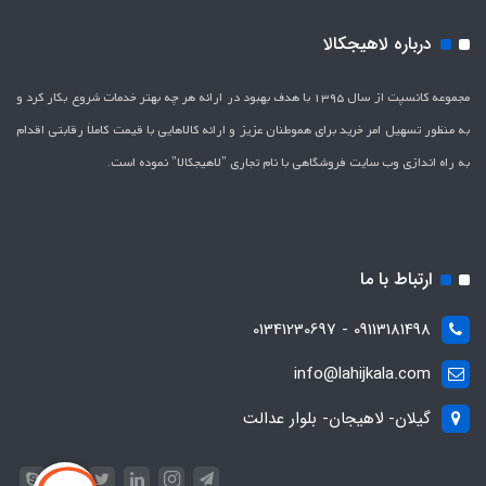
درباره لاهیجکالا
مجموعه کانسپت از سال 1395 با هدف بهبود در ارائه هر چه بهتر خدمات شروع بکار کرد و
به منظور تسهیل امر خرید برای هموطنان عزیز و ارائه کالاهایی با قیمت کاملاَ رقابتی اقدام
به راه اندازی وب سایت فروشگاهی با نام تجاری "لاهیج­کالا" نموده است.
ارتباط با ما
09113181498 - 01341230697
info@lahijkala.com
گیلان- لاهیجان- بلوار عدالت