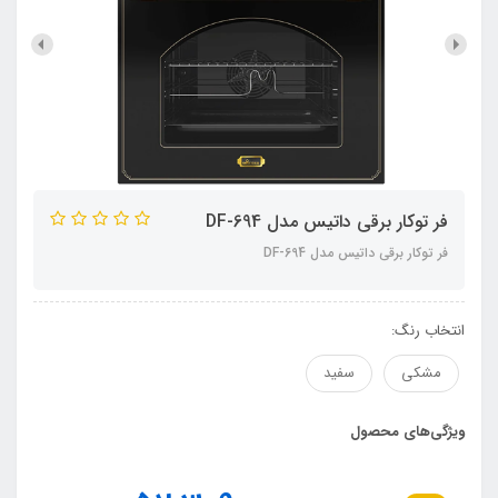
فر توکار برقی داتیس مدل DF-694
فر توکار برقی داتیس مدل DF-694
انتخاب رنگ:
مشکی
سفید
ویژگی‌های محصول