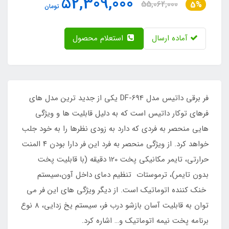
52,309,000
55,062,000
5%
تومان
آماده ارسال
استعلام محصول
فر برقی داتیس مدل DF-694 یکی از جدید ترین مدل های
فرهای توکار داتیس است که به دلیل قابلیت ها و ویژگی
هایی منحصر به فردی که دارد به زودی نظرها را به خود جلب
خواهد کرد. از ویژگی منحصر به فرد این فر دارا بودن ۴ المنت
حرارتی، تایمر مکانیکی پخت 120 دقیقه (با قابلیت پخت
بدون تایمر)، ترموستات تنظیم دمای داخل آون،سیستم
خنک کننده اتوماتیک است. از دیگر ویژگی های این فر می
توان به قابلیت آسان بازشو درب فر، سیستم یخ زدایی، 8 نوع
برنامه پخت نیمه اتوماتیک و… اشاره کرد.