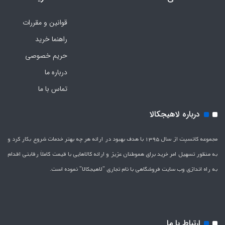
قوانین و مقررات
راهنما خرید
حریم خصوصی
درباره ما
تماس با ما
درباره لاهیجکالا
مجموعه کانسپت از سال 1395 با هدف بهبود در ارائه هر چه بهتر خدمات شروع بکار کرد و
به منظور تسهیل امر خرید برای هموطنان عزیز و ارائه کالاهایی با قیمت کاملاَ رقابتی اقدام
به راه اندازی وب سایت فروشگاهی با نام تجاری "لاهیج­کالا" نموده است.
ارتباط با ما