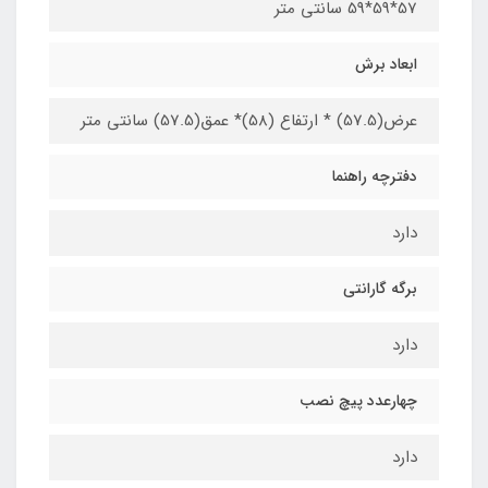
57*59*59 سانتی متر
ابعاد برش
عرض(57.5) * ارتفاع (58)* عمق(57.5) سانتی متر
دفترچه راهنما
دارد
برگه گارانتی
دارد
چهارعدد پیچ نصب
دارد