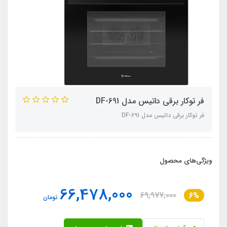
فر توکار برقی داتیس مدل DF-691
فر توکار برقی داتیس مدل DF-691
ویژگی‌های محصول
66,478,000
69,977,000
6%
تومان