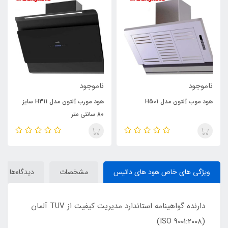
ناموجود
ناموجود
هود موب آلتون مدل H501
هود مورب آلتون مدل H311 سایز
80 سانتی متر
ویژگی های خاص هود های داتیس
مشخصات
دیدگاه‌ها
دارنده گواهینامه استاندارد مدیریت کیفیت از TUV آلمان
(9001:2008 ISO)