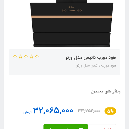
هود مورب داتیس مدل ورتو
هود مورب داتیس مدل ورتو
ویژگی‌های محصول
32,065,000
33,752,000
5%
تومان