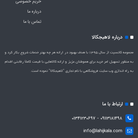
حریم خصوصی
درباره ما
تماس با ما
درباره لاهیجکالا
مجموعه کانسپت از سال 1395 با هدف بهبود در ارائه هر چه بهتر خدمات شروع بکار کرد و
به منظور تسهیل امر خرید برای هموطنان عزیز و ارائه کالاهایی با قیمت کاملاَ رقابتی اقدام
به راه اندازی وب سایت فروشگاهی با نام تجاری "لاهیج­کالا" نموده است.
ارتباط با ما
09113181498 - 01341230697
info@lahijkala.com