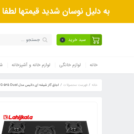
به دلیل نوسان شدید قیمتها لطف
سبد خرید
0
خانه
لوازم خانگی
لوازم خانه و آشپزخانه
شی
خانه
فهرست محصولات
اجاق گاز شیشه ای داتیس مدل DG-525 Dual