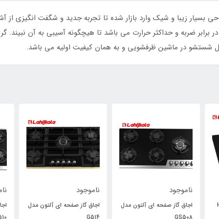
 صفحه ای داتیس مدل ِDG-525 Dual با طراحی بسیار زیبا و شیک وارد بازار شده تا تجربه جدید و شگ
ا ضخامت 8 میلیمتر و مقاوم در برابر ضربه و حداکثر حرارت می باشد تا هیچگونه آسیبی به 
ابل شستشو در ماشین ظرفشویی و به همان کیفیت اولیه می باشد.
ناموجود
ناموجود
نام
H30
اجاق گاز صفحه ای آلتون مدل
اجاق گاز صفحه ای آلتون مدل
اجا
510
G514
GS508