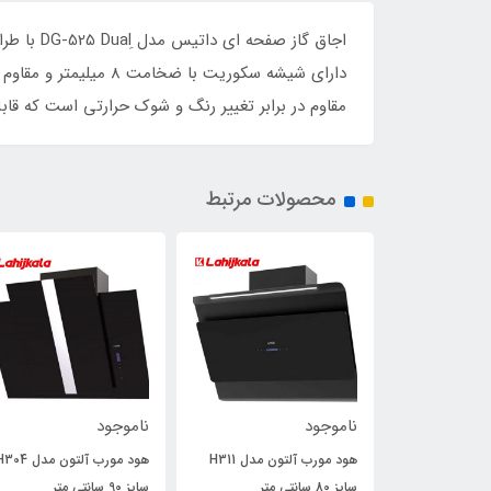
اجاق گاز
دارای شیشه سکوریت ب
مقاوم در برابر تغییر رنگ و شوک حرارتی است که ق
محصولات مرتبط
ناموجود
ناموجود
جاروبرقی داتیس 3000 مدل
هود مورب آلتون مدل H311
هود مورب آلتون مدل 4
سایز 80 سانتی متر
سایز 90 سانتی متر