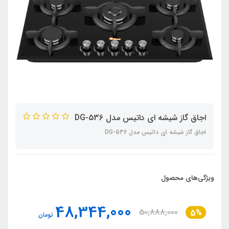
اجاق گاز شیشه ای داتیس مدل DG-536
اجاق گاز شیشه ای داتیس مدل DG-536
ویژگی‌های محصول
48,344,000
50,888,000
5%
تومان