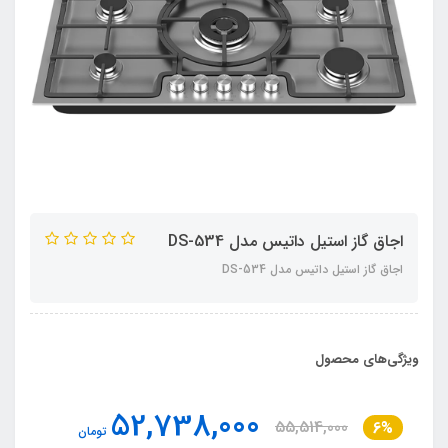
اجاق گاز استیل داتیس مدل DS-534
اجاق گاز استیل داتیس مدل DS-534
ویژگی‌های محصول
52,738,000
55,514,000
6%
تومان