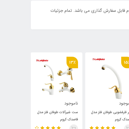
وم قابل سفارش گذاری می باشد. تمام جزئیات
13٪
13٪
15
وجود
ناموجود
ناموجود
 ظرفشویی طوفان فلز مدل
ست شیرآلات طوفان فلز مدل
شیر توالت طوفان
دک کروم
قاصدک کروم
چکاوک کروم