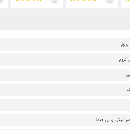
 برنج
 کروم
ی
ک