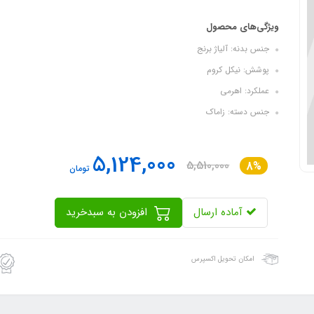
ویژگی‌های محصول
جنس بدنه: آلیاژ برنج
پوشش: نیکل کروم
عملکرد: اهرمی
جنس دسته: زاماک
5,124,000
5,510,000
8%
تومان
آماده ارسال
افزودن به سبدخرید
امکان تحویل اکسپرس