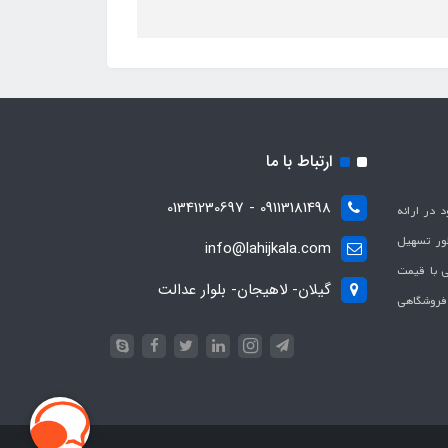
ارتباط با ما
09113181498 - 01341230697
با هدف بهبود در ارائه
ظور تسهیل
info@lahijkala.com
یی با قیمت
گیلان- لاهیجان- بلوار عدالت
 فروشگاهی