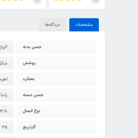
مشخصات
دیدگاه‌ها
جنس بدنه
آلیاژ
پوشش
نیکل
عملکرد
اهرم
جنس دسته
زاما
نوع اتصال
3/8
کارتریج
35 سرامیکی و بی صدا