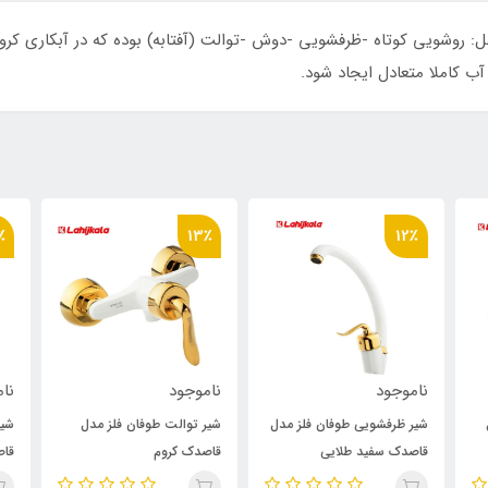
: روشویی کوتاه -ظرفشویی -دوش -توالت (آفتابه) بوده که در آبکاری کر
ب کاملا متعادل ایجاد شود.
٪
13٪
12٪
ناموجود
ناموجود
نام
شیر ظرفشویی طوفان فلز مدل
شیر توالت طوفان فلز مدل
شیر
قاصدک سفید طلایی
قاصدک کروم
قاص