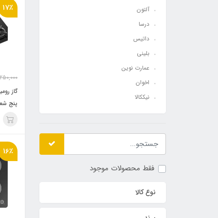
17٪
آلتون
درسا
داتیس
بلینی
عمارت نوین
250,000
اخوان
نیککالا
پنج شعل
16٪
فقط محصولات موجود
نوع کالا