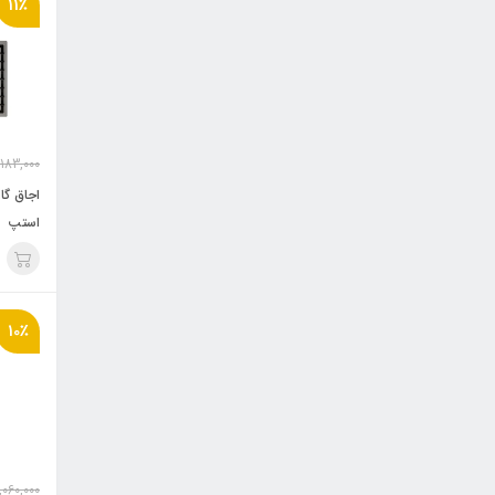
11٪
,183,000
استپ
10٪
,060,000