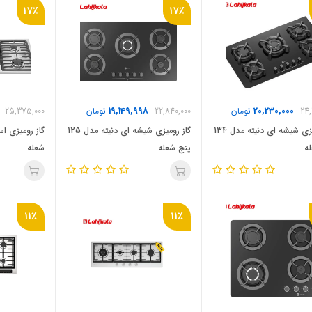
17٪
17٪
19,149,998
20,230,000
24,
تومان
22,840,000
تومان
25,375,000
گاز رومیزی شیشه ای دنیته مدل 134
گاز رومیزی شیشه ای دنیته مدل 125
ه
پنج شعله
شعله
11٪
11٪