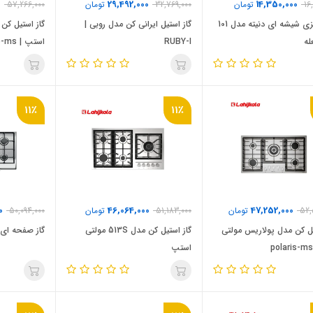
0
29,492,000
14,350,000
16
تومان
32,769,000
تومان
57,266,000
گاز رومیزی شیشه ای دنیته مدل 101
گاز استیل ایرانی کن مدل روبی |
گاز استیل کن
له
RUBY-I
استپ | rigle-ms
11٪
11٪
0
46,064,000
47,252,000
52,
تومان
51,183,000
تومان
50,094,000
یل کن مدل پولاریس مولتی
گاز استیل کن مدل 513S مولتی
گاز صفحه ای کن
استپ