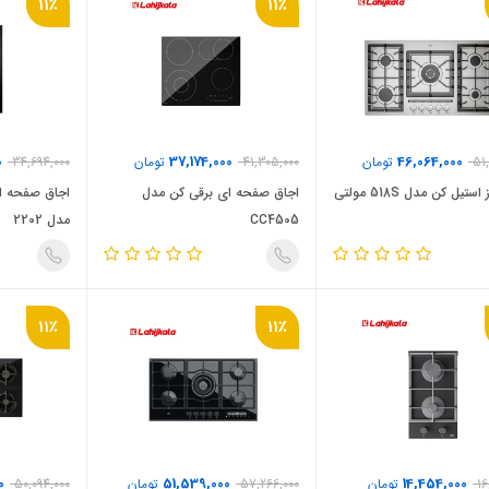
11٪
11٪
0
37,174,000
46,064,000
51
تومان
41,305,000
تومان
34,694,000
اجاق گاز استیل کن مدل 518S مولتی
اجاق صفحه ای برقی کن مدل
اجاق صفحه ا
CC4505
مدل 2202
11٪
11٪
0
51,539,000
14,454,000
16
تومان
57,266,000
تومان
50,094,000