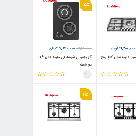
15٪
9,940,000
21,200,000
تومان
11,660,000
تومان
گاز رومیزی استیل دنیته مدل 107 پنج
گاز رومیزی شیشه ای دنیته مدل 104
دو شعله
11٪