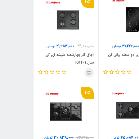
10٪
21,483,000
31,224,00
تومان
23,870,000
تومان
ی دو شعله برقی کن
اجاق گاز چهارشعله شیشه ای کن
مدل IG6401
11٪
30,838,000
45,084,00
تومان
34,265,000
تومان