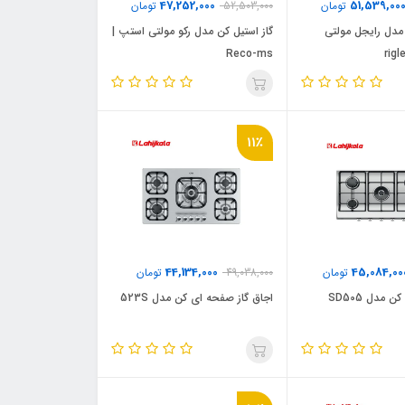
47,252,000
51,539,00
تومان
52,503,000
تومان
 مدل رایجل مولتی
گاز استیل کن مدل رکو مولتی استپ |
Reco-ms
11٪
44,134,000
45,084,00
تومان
49,038,000
تومان
 مدل SD505
اجاق گاز صفحه ای کن مدل 523S