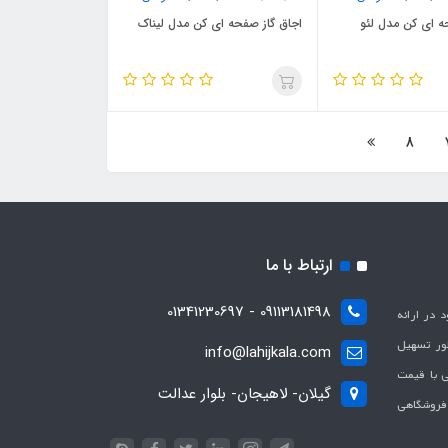
ه ای کن مدل لئو
اجاق گاز صفحه ای کن مدل لیناک
8
ارتباط با ما
09113181498 - 01341230697
با هدف بهبود در ارائه
ظور تسهیل
info@lahijkala.com
یی با قیمت
گیلان- لاهیجان- بلوار عدالت
 فروشگاهی