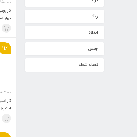
برند
,950,000
رنگ
چهار شع
اندازه
11٪
جنس
تعداد شعله
503,000
گاز است
استپ| polaris-ms