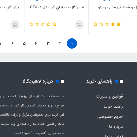
ز دو شعله کن مدل دومینو
اجاق گاز صفحه ای کن مدل GT502
اجاق گاز صفح
7
6
5
4
3
2
1
راهنمای خرید
درباره لاهیجکالا
قوانین و مقررات
مجموعه کانسپت از سال 1395 
هر چه بهتر خدمات شروع بکار کرد و به من
راهنما خرید
امر خرید برای هموطنان عزیز و ارائه کالاها
حریم خصوصی
کاملاَ رقابتی اقدام به راه اندازی وب سایت
درباره ما
با نام تجاری "لاهیج­کالا" نموده است.
تماس با ما