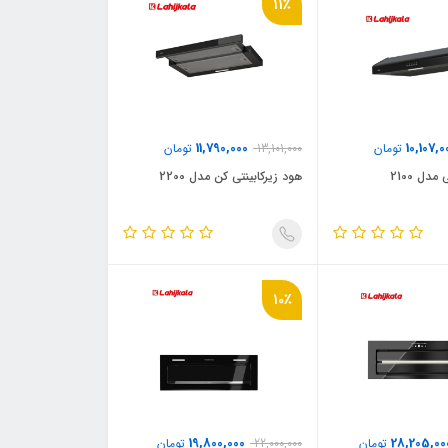
11٪
11,790,000
10,107,0
تومان
13,101,000
تومان
مدل 2100
هود زیرکابینتی کن مدل 2200
10٪
19,800,000
28,205,00
تومان
22,000,000
تومان