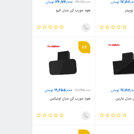
34,164,000
17,186,0
تومان
37,961,000
تومان
وپیتر
هود مورب کن مدل الیو
11٪
19,255,000
17,186,0
تومان
21,395,000
تومان
 مدل مارس
هود مورب کن مدل اونیکس