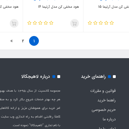
ی کن مدل آرتیما 15
هود مخفی کن مدل آرتیما 14
هود مخفی کن م
2
1
راهنمای خرید
درباره لاهیجکالا
قوانین و مقررات
مجموعه کانسپت از سال 1395 
هر چه بهتر خدمات شروع بکار کرد و به من
راهنما خرید
امر خرید برای هموطنان عزیز و ارائه کالاها
حریم خصوصی
کاملاَ رقابتی اقدام به راه اندازی وب سایت
درباره ما
با نام تجاری "لاهیج­کالا" نموده است.
تماس با ما