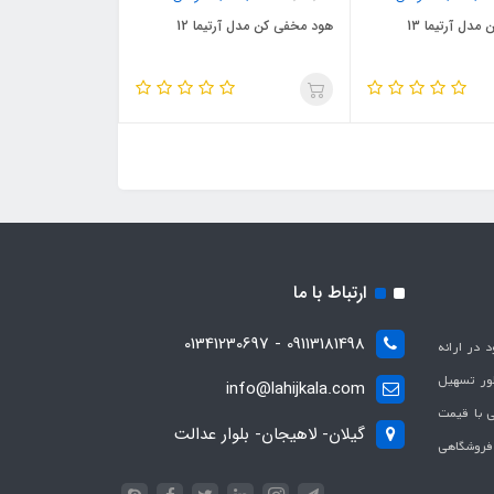
دل آرتیما 13
هود مخفی کن مدل آرتیما 12
ارتباط با ما
09113181498 - 01341230697
با هدف بهبود در ارائه
ظور تسهیل
info@lahijkala.com
یی با قیمت
گیلان- لاهیجان- بلوار عدالت
 فروشگاهی