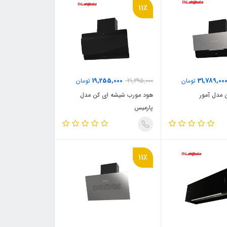
11٪
19,255,000
31,789,00
تومان
21,395,000
تومان
 مدل آمور
هود مورب شیشه ای کن مدل
پارمیس
11٪