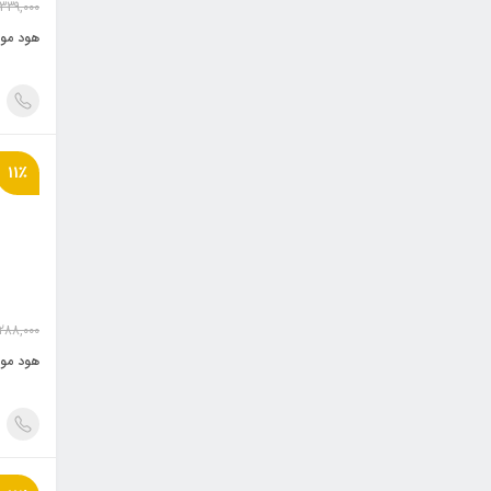
,339,000
هود مور
11٪
288,000
هود مور