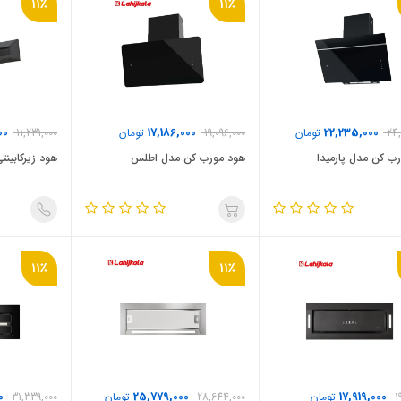
11٪
11٪
00
17,186,000
22,235,000
24,
تومان
19,096,000
تومان
11,231,000
ب کن مدل پارمیدا
هود مورب کن مدل اطلس
هود زیرکابینتی 
11٪
11٪
0
25,779,000
17,919,000
1
تومان
28,644,000
تومان
31,339,000