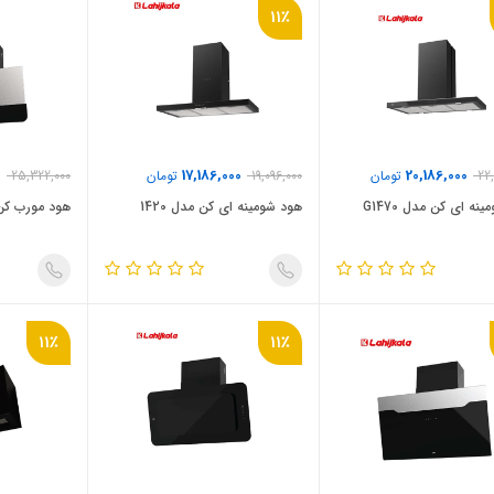
11٪
0
17,186,000
20,186,000
22
تومان
19,096,000
تومان
25,322,000
نه ای کن مدل G1470
هود شومینه ای کن مدل 1420
هود مورب کن
11٪
11٪