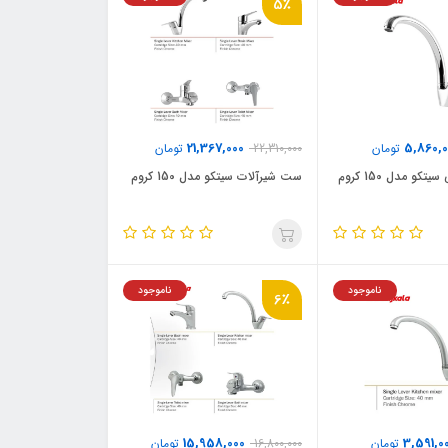
5٪
21,367,000
5,860,0
تومان
22,310,000
تومان
کو مدل 150 کروم
ست شیرآلات سیتکو مدل 150 کروم
ناموجود
ناموجود
6٪
15,958,000
3,591,0
تومان
16,800,000
تومان