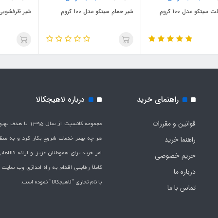
 سیتکو مدل 100 کروم
شیر حمام سیتکو مدل 100 کروم
شیر ظرفشویی سیت
راهنمای خرید
درباره لاهیجکالا
قوانین و مقررات
مجموعه کانسپت از سال 1395 
هر چه بهتر خدمات شروع بکار کرد و به من
راهنما خرید
امر خرید برای هموطنان عزیز و ارائه کالاها
حریم خصوصی
کاملاَ رقابتی اقدام به راه اندازی وب سایت
درباره ما
با نام تجاری "لاهیج­کالا" نموده است.
تماس با ما