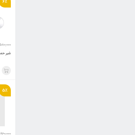
6٪
580,000
شیر حمام س
5٪
,960,000