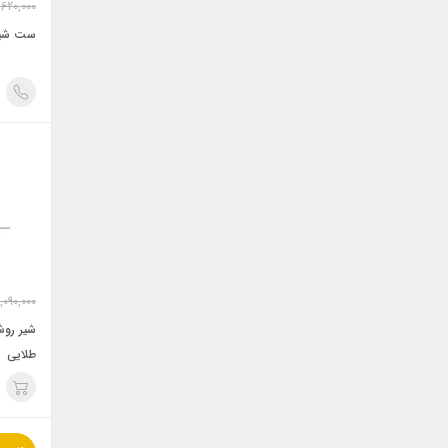
,620,000
ست شیرآلا
,090,000
طلایی