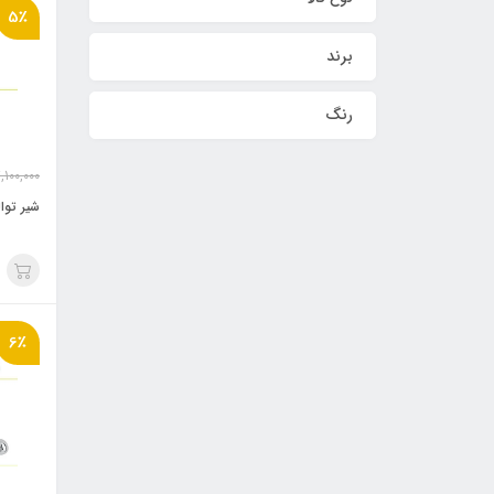
5٪
برند
رنگ
,100,000
شیر توالت
6٪