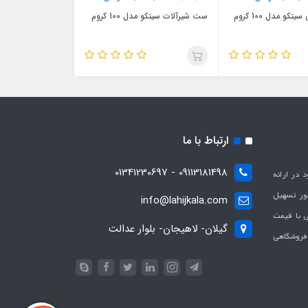
کو مدل 100 کروم
ست شیرآلات سیتکو مدل 100 کروم
ارتباط با ما
09113181498 - 01341230697
با هدف بهبود در ارائه
ظور تسهیل
info@lahijkala.com
یی با قیمت
گیلان- لاهیجان- بلوار عدالت
 فروشگاهی