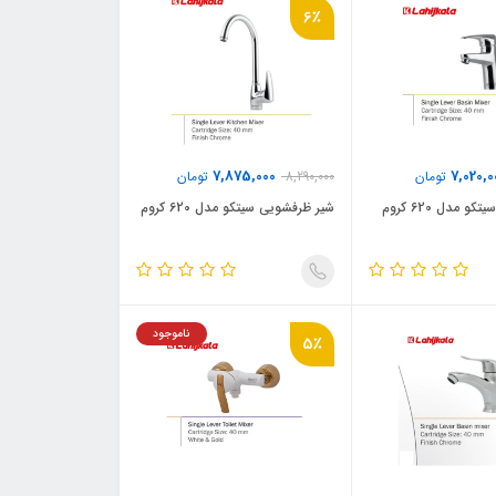
6٪
7,875,000
7,020,0
تومان
8,290,000
تومان
 مدل 620 کروم
شیر ظرفشویی سیتکو مدل 620 کروم
ناموجود
5٪