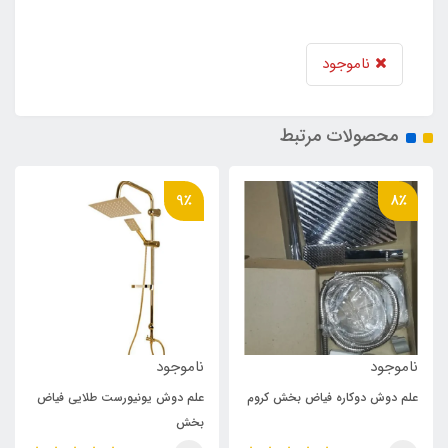
ناموجود
محصولات مرتبط
9٪
8٪
ناموجود
ناموجود
علم دوش دوکاره فیاض بخش کروم
علم دوش یونیورست طلایی فیاض
بخش