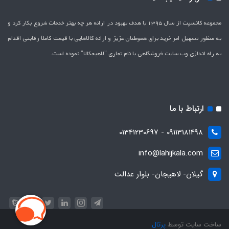
مجموعه کانسپت از سال 1395 با هدف بهبود در ارائه هر چه بهتر خدمات شروع بکار کرد و
به منظور تسهیل امر خرید برای هموطنان عزیز و ارائه کالاهایی با قیمت کاملاَ رقابتی اقدام
به راه اندازی وب سایت فروشگاهی با نام تجاری "لاهیج­کالا" نموده است.
ارتباط با ما
09113181498 - 01341230697
info@lahijkala.com
گیلان- لاهیجان- بلوار عدالت
ساخت سایت توسط
پرتال