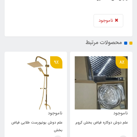
ناموجود
محصولات مرتبط
9٪
8٪
ناموجود
ناموجود
علم دوش دوکاره فیاض بخش کروم
علم دوش یونیورست طلایی فیاض
بخش