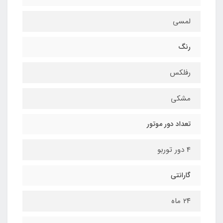
لمسی
رنگ
رفلکس
مشکی
تعداد دور موتور
4 دور توربو
گارانتی
٢٤ ماه