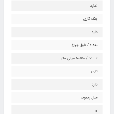
ندارد
جک گازی
دارد
تعداد / طول چراغ
2 عدد / 10×100 میلی متر
تایمر
دارد
مدل ریموت
ir