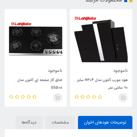
ناموجود
ناموجود
هود مورب آلتون مدل H304 سایز
اجاق گاز صفحه ای آلتون مدل
90 سانتی متر
GS508
توضیحات هودهای اخوان
مشخصات
دیدگاه‌ها