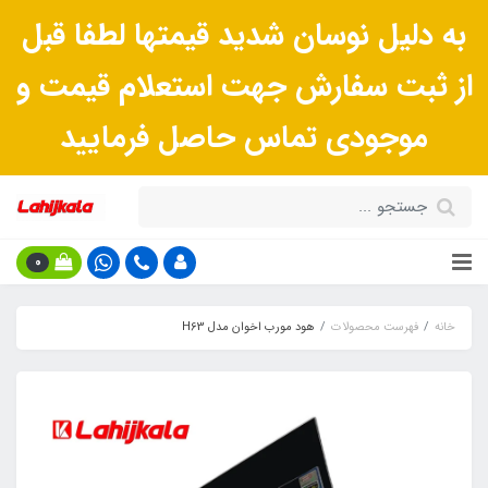
به دلیل نوسان شدید قیمتها لطفا قبل
از ثبت سفارش جهت استعلام قیمت و
موجودی تماس حاصل فرمایید
0
خانه
فهرست محصولات
هود مورب اخوان مدل H63