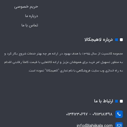
حریم خصوصی
درباره ما
تماس با ما
درباره لاهیجکالا
مجموعه کانسپت از سال 1395 با هدف بهبود در ارائه هر چه بهتر خدمات شروع بکار کرد و
به منظور تسهیل امر خرید برای هموطنان عزیز و ارائه کالاهایی با قیمت کاملاَ رقابتی اقدام
به راه اندازی وب سایت فروشگاهی با نام تجاری "لاهیج­کالا" نموده است.
ارتباط با ما
09113181498 - 01341230697
info@lahijkala.com